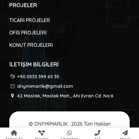
PROJELER
TİCARİ PROJELER
OFİS PROJELERİ
KONUT PROJELERİ
İLETİŞİM BİLGİLERİ
+90 0533 399 65 35
dnymimarlik@gmail.com
42 Maslak, Maslak Mah., Ahi Evran Cd. No:6
© DNYMİMARLIK . 2026 Tüm Hakları
Saklıdır. Design & Code By
Seo