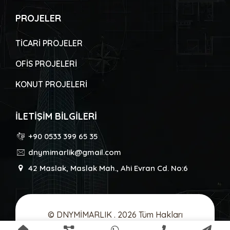
PROJELER
TİCARİ PROJELER
OFİS PROJELERİ
KONUT PROJELERİ
İLETİŞİM BİLGİLERİ
+90 0533 399 65 35
dnymimarlik@gmail.com
42 Maslak, Maslak Mah., Ahi Evran Cd. No:6
© DNYMİMARLIK . 2026 Tüm Hakları
Saklıdır. Design & Code By
Seo